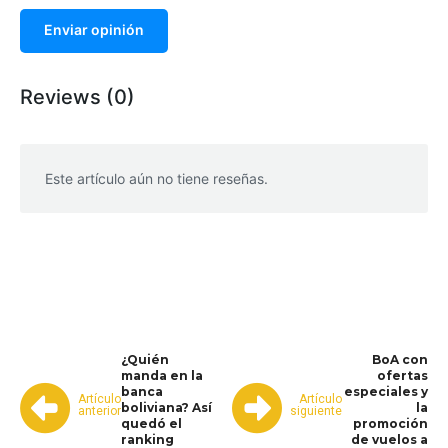
Enviar opinión
Reviews (0)
Este artículo aún no tiene reseñas.
WhatsApp
Facebook
Telegram
¿Quién
BoA con
manda en la
ofertas
banca
especiales y
Artículo
Artículo
boliviana? Así
la
anterior
siguiente
quedó el
promoción
ranking
de vuelos a