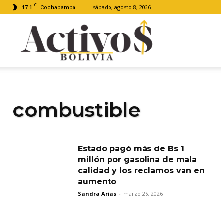
C
17.1
sábado, agosto 8, 2026
Cochabamba
Activos
Bolivia
combustible
Estado pagó más de Bs 1
millón por gasolina de mala
calidad y los reclamos van en
aumento
Sandra Arias
-
marzo 25, 2026