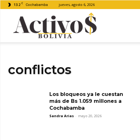
C
13.2
jueves, agosto 6, 2026
Cochabamba
Activos
Bolivia
conflictos
Los bloqueos ya le cuestan
más de Bs 1.059 millones a
Cochabamba
Sandra Arias
-
mayo 20, 2026