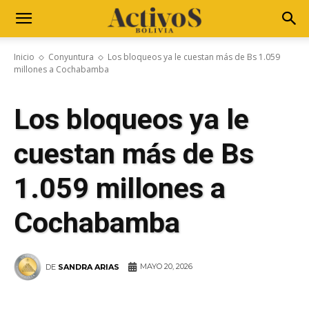
Inicio
Conyuntura
Los bloqueos ya le cuestan más de Bs 1.059
millones a Cochabamba
Los bloqueos ya le
cuestan más de Bs
1.059 millones a
Cochabamba
MAYO 20, 2026
DE
SANDRA ARIAS
WhatsApp
Facebook
Telegram