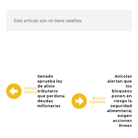
Este artículo aún no tiene reseñas.
WhatsApp
Facebook
Telegram
Senado
Avícolas
aprueba ley
alertan que
de alivio
los
Artículo
tributario
bloqueos
anterior
que perdona
ponen en
Artículo
deudas
riesgo la
siguiente
millonarias
seguridad
alimentaria;
exigen
acciones
firmes