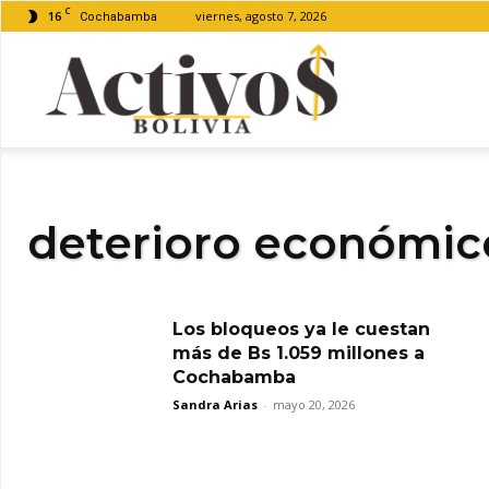
C
16
viernes, agosto 7, 2026
Cochabamba
Activos
Bolivia
deterioro económic
Los bloqueos ya le cuestan
más de Bs 1.059 millones a
Cochabamba
Sandra Arias
-
mayo 20, 2026