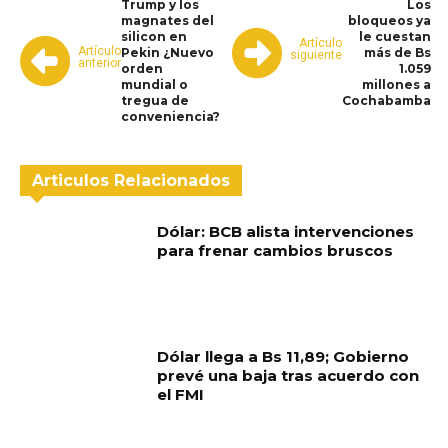
Trump y los
Los
magnates del
bloqueos ya
silicon en
le cuestan
Artículo
Artículo
Pekin ¿Nuevo
más de Bs
siguiente
anterior
orden
1.059
mundial o
millones a
tregua de
Cochabamba
conveniencia?
Articulos Relacionados
Dólar: BCB alista intervenciones
para frenar cambios bruscos
Dólar llega a Bs 11,89; Gobierno
prevé una baja tras acuerdo con
el FMI