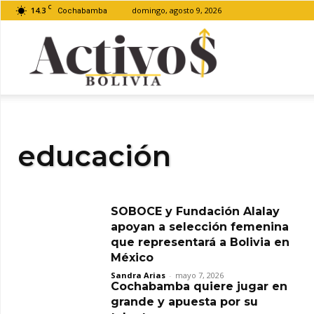
C
14.3
domingo, agosto 9, 2026
Cochabamba
Activos
Bolivia
educación
SOBOCE y Fundación Alalay
apoyan a selección femenina
que representará a Bolivia en
México
Sandra Arias
-
mayo 7, 2026
Cochabamba quiere jugar en
grande y apuesta por su