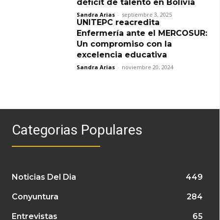
déficit de talento en Bolivia
Sandra Arias
-
septiembre 3, 2025
UNITEPC reacredita
Enfermería ante el MERCOSUR:
Un compromiso con la
excelencia educativa
Sandra Arias
-
noviembre 20, 2024
Categorias Populares
Noticias Del Dia
449
Conyuntura
284
Entrevistas
65