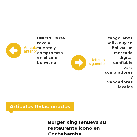
WhatsApp
Facebook
Telegram
UNICINE 2024
Yango lanza
revela
Sell & Buy en
Artículo
talento y
Bolivia, un
anterior
compromiso
mercado
en el cine
digital
Artículo
boliviano
confiable
siguiente
para
compradores
y
vendedores
locales
Articulos Relacionados
Burger King renueva su
restaurante ícono en
Cochabamba