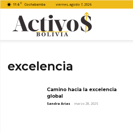
C
11.6
viernes, agosto 7, 2026
Cochabamba
Activos
Bolivia
excelencia
Camino hacia la excelencia
global
Sandra Arias
-
marzo 28, 2025