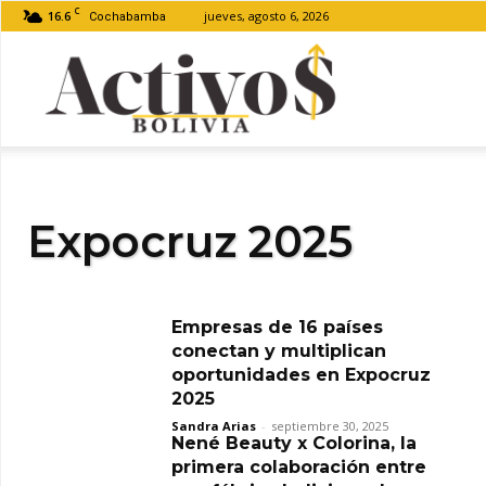
C
16.6
jueves, agosto 6, 2026
Cochabamba
Activos
Bolivia
Expocruz 2025
Empresas de 16 países
conectan y multiplican
oportunidades en Expocruz
2025
Sandra Arias
-
septiembre 30, 2025
Nené Beauty x Colorina, la
primera colaboración entre