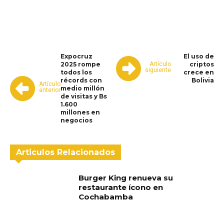
WhatsApp
Facebook
Telegram
Expocruz
El uso de
Artículo
2025 rompe
criptos
siguiente
todos los
crece en
récords con
Bolivia
Artículo
medio millón
anterior
de visitas y Bs
1.600
millones en
negocios
Articulos Relacionados
Burger King renueva su
restaurante ícono en
Cochabamba