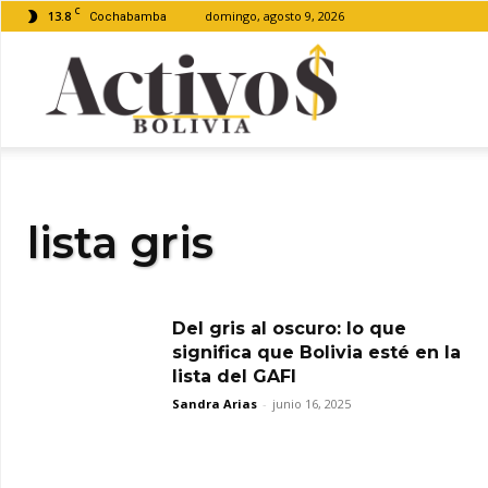
C
13.8
domingo, agosto 9, 2026
Cochabamba
Activos
Bolivia
lista gris
Del gris al oscuro: lo que
significa que Bolivia esté en la
lista del GAFI
Sandra Arias
-
junio 16, 2025