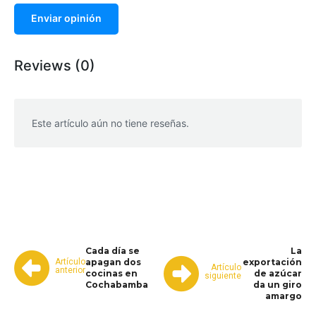
Enviar opinión
Reviews (0)
Este artículo aún no tiene reseñas.
WhatsApp
Facebook
Telegram
Cada día se
La
Artículo
apagan dos
exportación
Artículo
anterior
cocinas en
de azúcar
siguiente
Cochabamba
da un giro
amargo