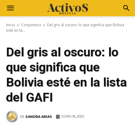
Inicio
Conyuntura
Del gris al oscuro: lo que significa que Bolivia
esté en la...
Del gris al oscuro: lo
que significa que
Bolivia esté en la lista
del GAFI
JUNIO 16, 2025
DE
SANDRA ARIAS
WhatsApp
Facebook
Telegram