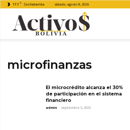
C
17.1
sábado, agosto 8, 2026
Cochabamba
Activos
Bolivia
microfinanzas
El microcrédito alcanza el 30%
de participación en el sistema
financiero
admin
-
septiembre 5, 2023