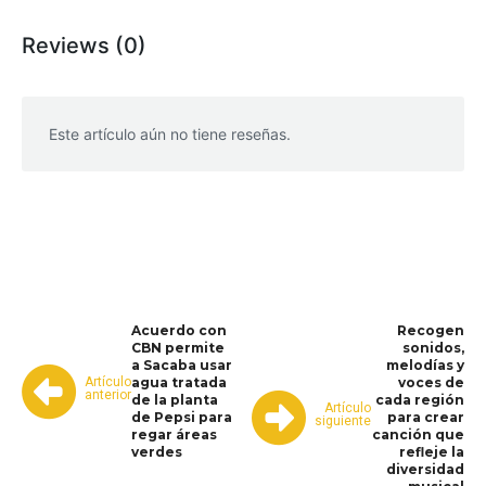
Reviews (0)
Este artículo aún no tiene reseñas.
WhatsApp
Facebook
Telegram
Acuerdo con
Recogen
CBN permite
sonidos,
a Sacaba usar
melodías y
Artículo
agua tratada
voces de
anterior
de la planta
cada región
Artículo
de Pepsi para
para crear
siguiente
regar áreas
canción que
verdes
refleje la
diversidad