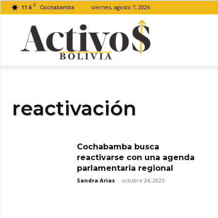
C
11.6
viernes, agosto 7, 2026
Cochabamba
Activos
Bolivia
reactivación
Cochabamba busca
reactivarse con una agenda
parlamentaria regional
Sandra Arias
-
octubre 24, 2025