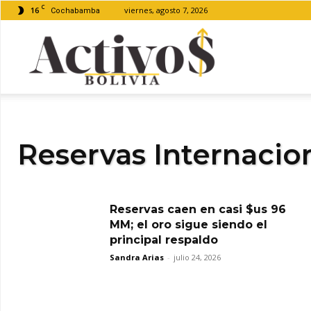
C
16
viernes, agosto 7, 2026
Cochabamba
Activos
Bolivia
Reservas Internacio
Reservas caen en casi $us 96
MM; el oro sigue siendo el
principal respaldo
Sandra Arias
-
julio 24, 2026