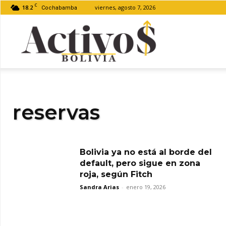
C
18.2
viernes, agosto 7, 2026
Cochabamba
Activos
Bolivia
reservas
Bolivia ya no está al borde del
default, pero sigue en zona
roja, según Fitch
Sandra Arias
-
enero 19, 2026