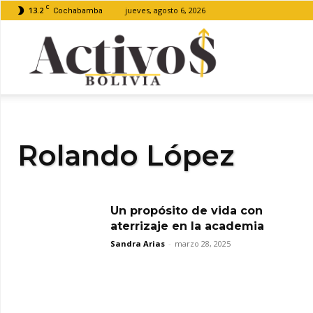
C
13.2
jueves, agosto 6, 2026
Cochabamba
Activos
Bolivia
Rolando López
Un propósito de vida con
aterrizaje en la academia
Sandra Arias
-
marzo 28, 2025