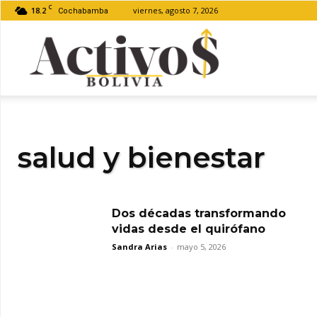
C
18.2
viernes, agosto 7, 2026
Cochabamba
Activos
Bolivia
salud y bienestar
Dos décadas transformando
vidas desde el quirófano
Sandra Arias
-
mayo 5, 2026