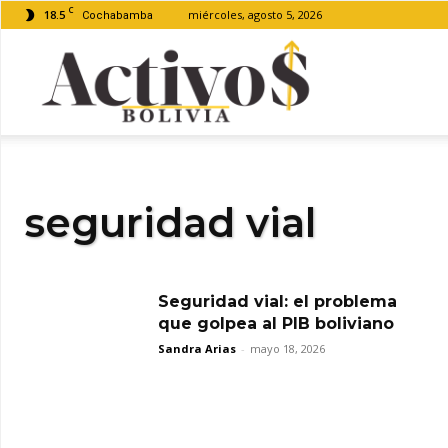
C
18.5
miércoles, agosto 5, 2026
Cochabamba
Activos
Bolivia
seguridad vial
Seguridad vial: el problema
que golpea al PIB boliviano
Sandra Arias
-
mayo 18, 2026