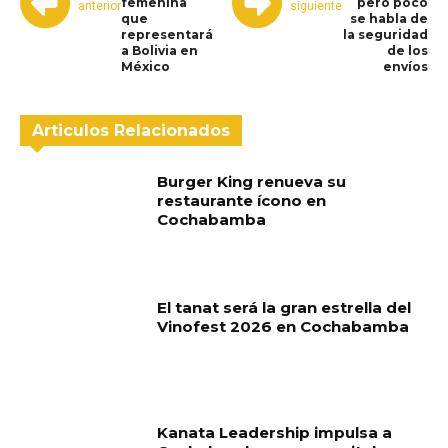
femenina
pero poco
anterior
siguiente
que
se habla de
representará
la seguridad
a Bolivia en
de los
México
envíos
Articulos Relacionados
Burger King renueva su
restaurante ícono en
Cochabamba
El tanat será la gran estrella del
Vinofest 2026 en Cochabamba
Kanata Leadership impulsa a