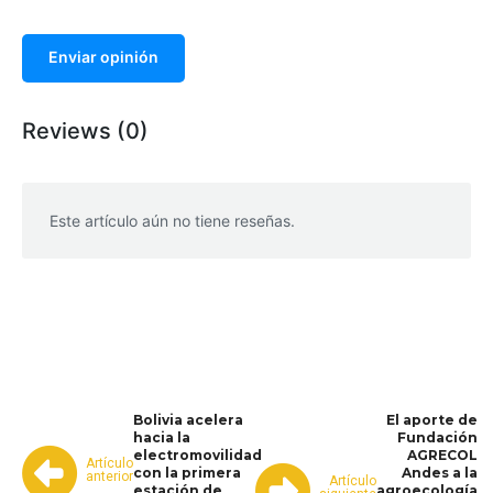
Enviar opinión
Reviews (0)
Este artículo aún no tiene reseñas.
WhatsApp
Facebook
Telegram
Bolivia acelera
El aporte de
hacia la
Fundación
electromovilidad
AGRECOL
Artículo
con la primera
Andes a la
anterior
Artículo
estación de
agroecología