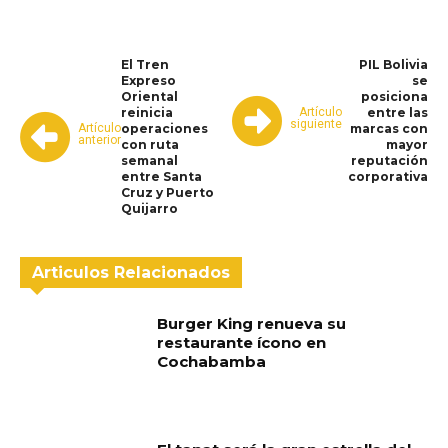
El Tren
PIL Bolivia
Expreso
se
Oriental
posiciona
Artículo
reinicia
entre las
siguiente
Artículo
operaciones
marcas con
anterior
con ruta
mayor
semanal
reputación
entre Santa
corporativa
Cruz y Puerto
Quijarro
Articulos Relacionados
Burger King renueva su
restaurante ícono en
Cochabamba