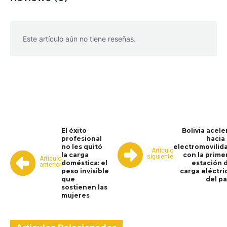
Este artículo aún no tiene reseñas.
WhatsApp
Facebook
Telegram
El éxito
Bolivia acele
profesional
hacia 
no les quitó
electromovilid
Artículo
la carga
con la prime
siguiente
Artículo
doméstica: el
estación 
anterior
peso invisible
carga eléctri
que
del pa
sostienen las
mujeres