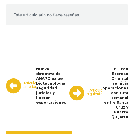
Este artículo aún no tiene reseñas.
WhatsApp
Facebook
Telegram
Nueva
El Tren
directiva de
Expreso
ANAPO exige
Oriental
Artículo
biotecnología,
reinicia
anterior
seguridad
operaciones
Artículo
jurídica y
con ruta
siguiente
liberar
semanal
exportaciones
entre Santa
Cruz y
Puerto
Quijarro