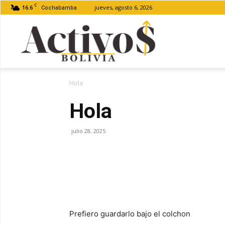
C
16.6
jueves, agosto 6, 2026
Cochabamba
Activos
Hola
Bolivia
Hola
julio 28, 2025
WhatsApp
Facebook
Telegram
E
Prefiero guardarlo bajo el colchon