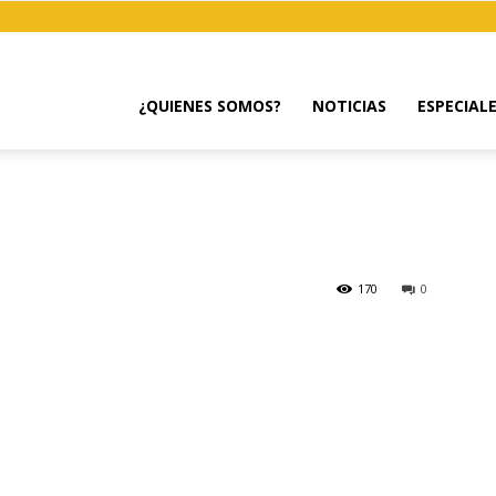
¿QUIENES SOMOS?
NOTICIAS
ESPECIAL
170
0
mail
Copy URL