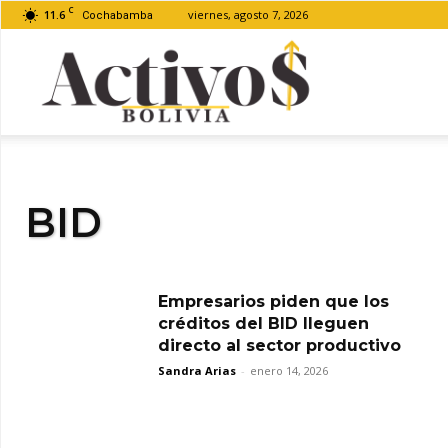
C
11.6
viernes, agosto 7, 2026
Cochabamba
Activos
Bolivia
BID
Empresarios piden que los
créditos del BID lleguen
directo al sector productivo
Sandra Arias
-
enero 14, 2026