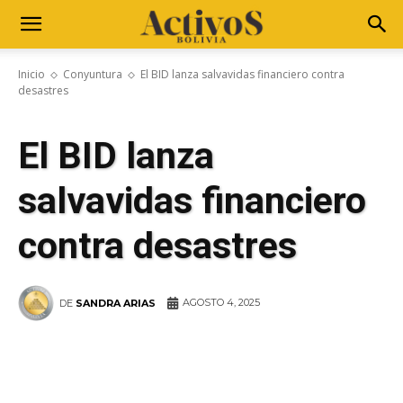
Inicio
Conyuntura
El BID lanza salvavidas financiero contra
desastres
El BID lanza
salvavidas financiero
contra desastres
AGOSTO 4, 2025
DE
SANDRA ARIAS
WhatsApp
Facebook
Telegram