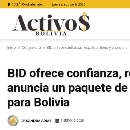
C
13.2
jueves, agosto 6, 2026
Cochabamba
Activos
Inicio
Conyuntura
BID ofrece confianza, respaldo pleno y anuncia un
Bolivia
BID ofrece confianza, 
anuncia un paquete de
para Bolivia
ENERO 13, 2026
DE
SANDRA ARIAS