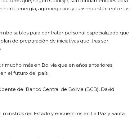
a, factores que, según Goldfajn, son fundamentales para
inería, energía, agronegocios y turismo están entre las
eembolsables para contratar personal especializado que
lan de preparación de iniciativas que, tras ser
.
rtir mucho más en Bolivia que en años anteriores,
 el futuro del país.
sidente del Banco Central de Bolivia (BCB), David
 ministros del Estado y encuentros en La Paz y Santa