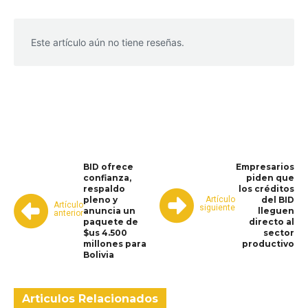
Este artículo aún no tiene reseñas.
WhatsApp
Facebook
Telegram
BID ofrece
Empresarios
confianza,
piden que
respaldo
los créditos
Artículo
pleno y
del BID
Artículo
siguiente
anuncia un
lleguen
anterior
paquete de
directo al
$us 4.500
sector
millones para
productivo
Bolivia
Articulos Relacionados