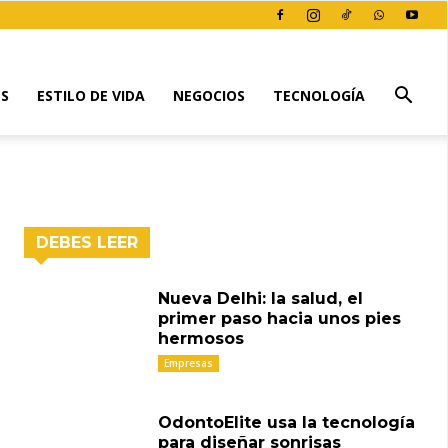
ES
ESTILO DE VIDA
NEGOCIOS
TECNOLOGÍA
DEBES LEER
Nueva Delhi: la salud, el
primer paso hacia unos pies
hermosos
Empresas
ddIt
Email
Impresión
Tumblr
OdontoElite usa la tecnología
para diseñar sonrisas