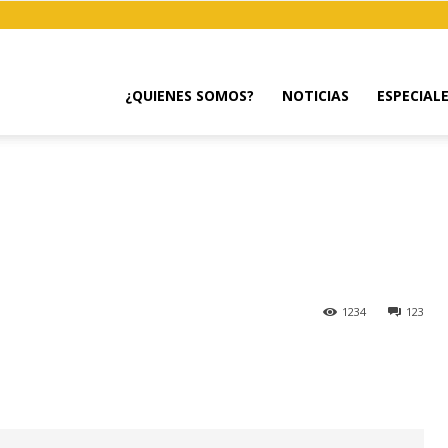
¿QUIENES SOMOS?
NOTICIAS
ESPECIAL
1234
123
Pinterest
WhatsApp
Linkedin
Re