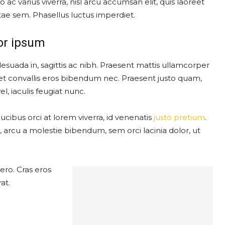
to ac varius viverra, nisl arcu accumsan elit, quis laoreet
ae sem. Phasellus luctus imperdiet.
or ipsum
esuada in, sagittis ac nibh. Praesent mattis ullamcorper
t convallis eros bibendum nec. Praesent justo quam,
el, iaculis feugiat nunc.
ucibus orci at lorem viverra, id venenatis
justo pretium
.
arcu a molestie bibendum, sem orci lacinia dolor, ut
ero. Cras eros
at.