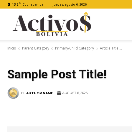
C
13.2
jueves, agosto 6, 2026
Cochabamba
Activos
Inicio
Parent Category
Primary/Child Category
Article Title ...
Bolivia
Sample Post Title!
AUGUST 6, 2026
DE
AUTHOR NAME
Facebook
Twitter
Cuota