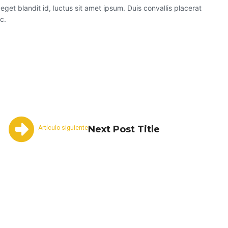
et blandit id, luctus sit amet ipsum. Duis convallis placerat
c.
Pinterest
WhatsApp
Linkedin
Re
Next Post Title
Artículo siguiente