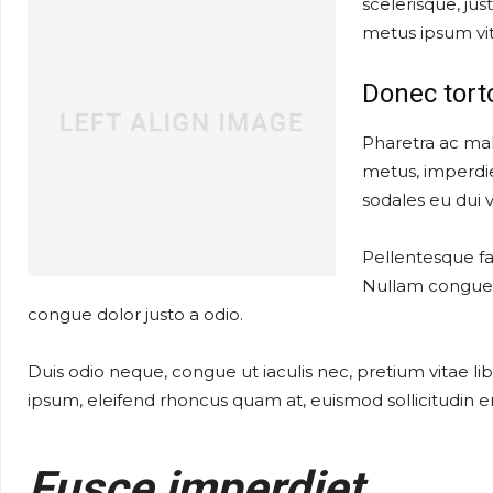
scelerisque, jus
metus ipsum vit
Donec tort
Pharetra ac mal
metus, imperdie
sodales eu dui v
Pellentesque fa
Nullam congue, 
congue dolor justo a odio.
Duis odio neque, congue ut iaculis nec, pretium vitae lib
ipsum, eleifend rhoncus quam at, euismod sollicitudin er
Fusce imperdiet,