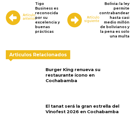
Tigo
Bolivia: la ley
Business es
permite
reconocida
contrabandear
Artículo
Artículo
por su
hasta casi
anterior
siguiente
excelencia y
medio millón
buenas
de bolivianos y
prácticas
la pena es solo
una multa
Articulos Relacionados
Burger King renueva su
restaurante ícono en
Cochabamba
El tanat será la gran estrella del
Vinofest 2026 en Cochabamba