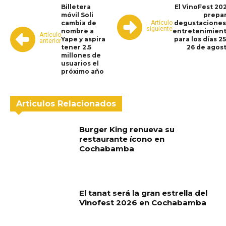
Billetera
El VinoFest 20
móvil Soli
prepa
Artículo
cambia de
degustaciones
siguiente
nombre a
entretenimien
Artículo
Yape y aspira
para los días 25
anterior
tener 2.5
26 de agos
millones de
usuarios el
próximo año
Articulos Relacionados
Burger King renueva su
restaurante ícono en
Cochabamba
El tanat será la gran estrella del
Vinofest 2026 en Cochabamba