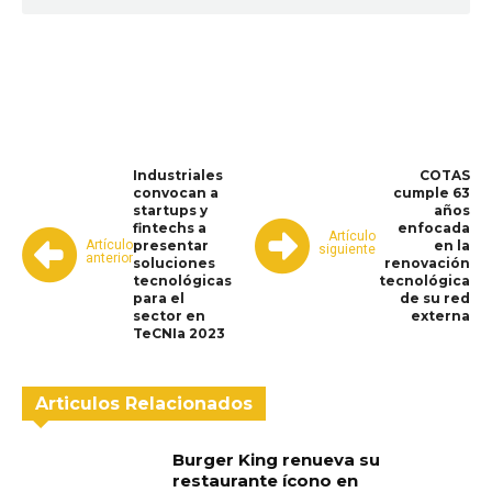
WhatsApp
Facebook
Telegram
Industriales
COTAS
convocan a
cumple 63
startups y
años
fintechs a
enfocada
Artículo
Artículo
presentar
en la
siguiente
anterior
soluciones
renovación
tecnológicas
tecnológica
para el
de su red
sector en
externa
TeCNIa 2023
Articulos Relacionados
Burger King renueva su
restaurante ícono en