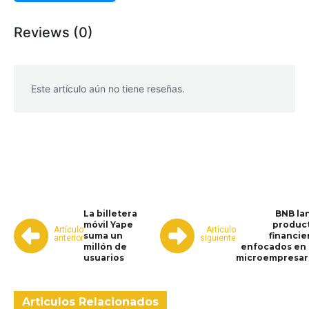
Reviews (0)
Este artículo aún no tiene reseñas.
WhatsApp
Facebook
Telegram
La billetera
BNB la
móvil Yape
produc
Artículo
Artículo
suma un
financie
anterior
siguiente
millón de
enfocados en 
usuarios
microempresar
Articulos Relacionados