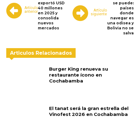
exportó USD
se puede:
Artículo
40 millones
países
Artículo
anterior
en 2025 y
donde
siguiente
consolida
navegar es
nuevos
una odisea y
mercados
Bolivia no se
salva
Articulos Relacionados
Burger King renueva su
restaurante ícono en
Cochabamba
El tanat será la gran estrella del
Vinofest 2026 en Cochabamba