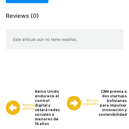
Reviews (0)
Este artículo aún no tiene reseñas.
WhatsApp
Facebook
Telegram
Reino Unido
CBN premia a
endurece el
dos startups
Artículo
control
bolivianas
siguiente
Artículo
digital y
para impulsar
anterior
vetará redes
innovación y
sociales a
sostenibilidad
menores de
16 años