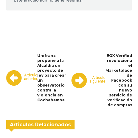
WhatsApp
Facebook
Telegram
Unifranz
EGX Verified
propone a la
revoluciona
Alcaldía un
el
proyecto de
Marketplace
Artículo
ley para crear
de
Artículo
anterior
un
Facebook
siguiente
observatorio
con su
contra la
nuevo
violencia en
servicio de
Cochabamba
verificación
de compras
Articulos Relacionados