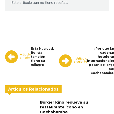
Este artículo aún no tiene reseñas.
WhatsApp
Facebook
Telegram
Esta Navidad,
¿Por qué la
Bolivia
cadena
Artículo
también
hotelera
anterior
Artículo
tiene su
internacionale
siguiente
milagro
pasan de larg
po
Cochabamba
Articulos Relacionados
Burger King renueva su
restaurante ícono en
Cochabamba