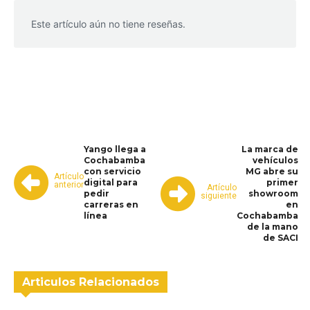
Este artículo aún no tiene reseñas.
WhatsApp
Facebook
Telegram
Yango llega a
La marca de
Cochabamba
vehículos
con servicio
MG abre su
Artículo
digital para
primer
anterior
Artículo
pedir
showroom
siguiente
carreras en
en
línea
Cochabamba
de la mano
de SACI
Articulos Relacionados