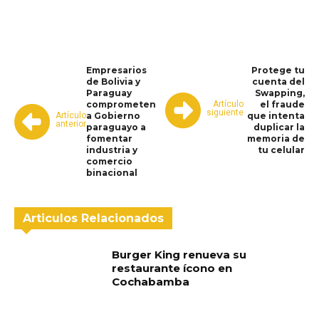
WhatsApp
Facebook
Telegram
Empresarios
Protege tu
de Bolivia y
cuenta del
Paraguay
Swapping,
Artículo
comprometen
el fraude
siguiente
Artículo
a Gobierno
que intenta
anterior
paraguayo a
duplicar la
fomentar
memoria de
industria y
tu celular
comercio
binacional
Articulos Relacionados
Burger King renueva su
restaurante ícono en
Cochabamba