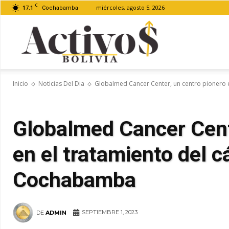
C
17.1
miércoles, agosto 5, 2026
Cochabamba
Activos
Inicio
Noticias Del Dia
Globalmed Cancer Center, un centro pionero en
Bolivia
Globalmed Cancer Cent
en el tratamiento del c
Cochabamba
SEPTIEMBRE 1, 2023
DE
ADMIN