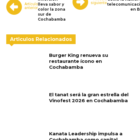
siguiente
Artículo
lleva sabor y
telecomunicac
anterior
color la zona
en B
sur de
Cochabamba
Articulos Relacionados
Burger King renueva su
restaurante ícono en
Cochabamba
El tanat será la gran estrella del
Vinofest 2026 en Cochabamba
Kanata Leadership impulsa a
Cochabamba como capital