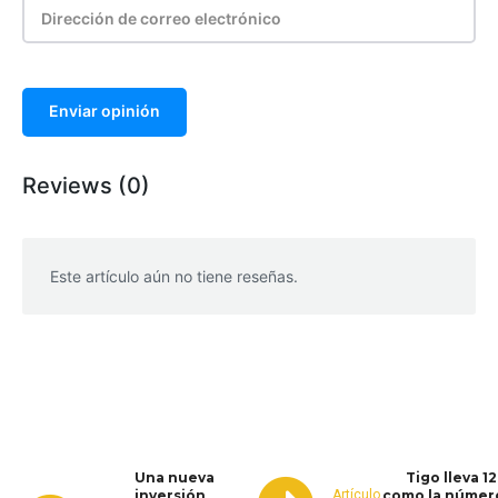
Enviar opinión
Reviews (0)
Este artículo aún no tiene reseñas.
WhatsApp
Facebook
Telegram
Una nueva
Tigo lleva 1
Artículo
inversión
como la número