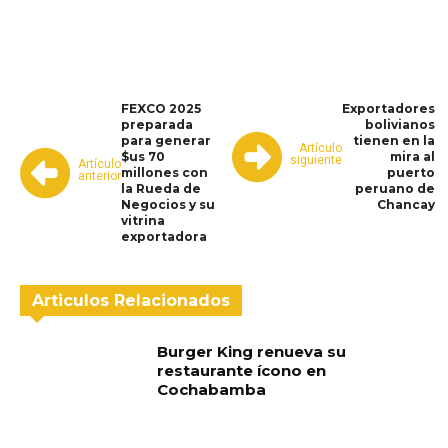
WhatsApp
Facebook
Telegram
FEXCO 2025
Exportadores
preparada
bolivianos
para generar
tienen en la
Artículo
$us 70
mira al
siguiente
Artículo
millones con
puerto
anterior
la Rueda de
peruano de
Negocios y su
Chancay
vitrina
exportadora
Articulos Relacionados
Burger King renueva su
restaurante ícono en
Cochabamba