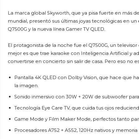
La marca global Skyworth, que ya pisa fuerte en más de 1
mundial, presentó sus últimas joyas tecnológicas en u
Q7500G y la nueva línea Gamer TV QLED.
El protagonista de la noche fue el Q7500G, un televisor 
mejor es que trae karaoke con Inteligencia Artificial y 
convertirse en concierto sin salir de casa. Pero eso no e
Pantalla 4K QLED con Dolby Vision, que hace que has
la imagen.
Sonido inmersivo con 30W + 20W de subwoofer para s
Tecnología Eye Care TV, que cuida tus ojos reduciendo 
Game Mode y Film Maker Mode, perfectos tanto para
Procesadores A752 + A552, 120Hz nativos y memoria 