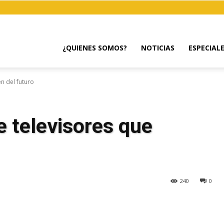
¿QUIENES SOMOS?
NOTICIAS
ESPECIAL
n del futuro
 televisores que
240
0
egram
Email
Copy URL