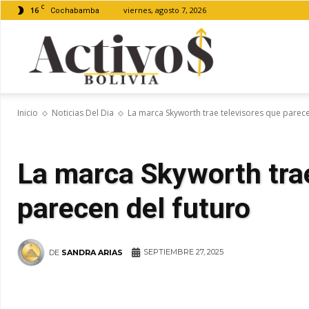
C
16
viernes, agosto 7, 2026
Cochabamba
Activos
Inicio
Noticias Del Dia
La marca Skyworth trae televisores que parece
Bolivia
La marca Skyworth trae
parecen del futuro
SEPTIEMBRE 27, 2025
DE
SANDRA ARIAS
WhatsApp
Facebook
Tel