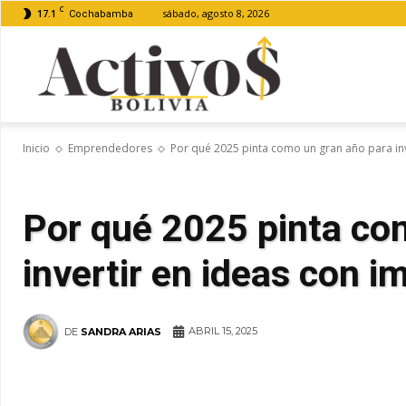
C
17.1
sábado, agosto 8, 2026
Cochabamba
Activos
Inicio
Emprendedores
Por qué 2025 pinta como un gran año para inve
Bolivia
Por qué 2025 pinta co
invertir en ideas con i
ABRIL 15, 2025
DE
SANDRA ARIAS
WhatsApp
Facebook
Tel