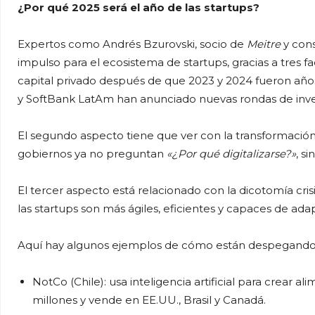
¿Por qué 2025 será el año de las startups?
Expertos como Andrés Bzurovski, socio de
Meitre
y cons
impulso para el ecosistema de startups, gracias a tres f
capital privado después de que 2023 y 2024 fueron a
y SoftBank LatAm han anunciado nuevas rondas de inve
El segundo aspecto tiene que ver con la transformación 
gobiernos ya no preguntan
«¿Por qué digitalizarse?»
, s
El tercer aspecto está relacionado con la dicotomía cri
las startups son más ágiles, eficientes y capaces de ada
Aquí hay algunos ejemplos de cómo están despegando la
NotCo (Chile): usa inteligencia artificial para crear a
millones y vende en EE.UU., Brasil y Canadá.