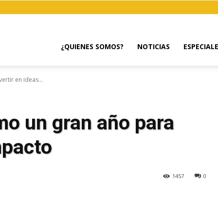
¿QUIENES SOMOS?
NOTICIAS
ESPECIAL
rtir en ideas...
mo un gran año para
mpacto
1457
0
egram
Email
Copy URL