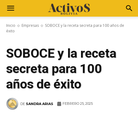
Inicio
Empresas
SOBOCE y la receta secreta para 100 años de
éxito
SOBOCE y la receta
secreta para 100
años de éxito
FEBRERO 25, 2025
DE
SANDRA ARIAS
WhatsApp
Facebook
Telegram