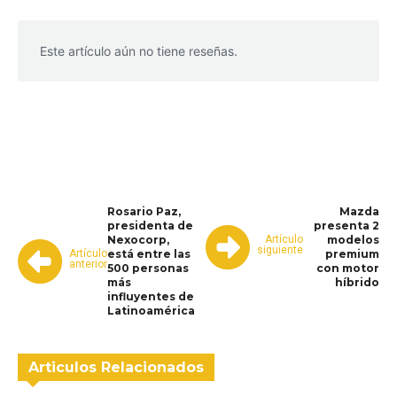
Este artículo aún no tiene reseñas.
WhatsApp
Facebook
Telegram
Rosario Paz,
Mazda
presidenta de
presenta 2
Artículo
Nexocorp,
modelos
siguiente
Artículo
está entre las
premium
anterior
500 personas
con motor
más
híbrido
influyentes de
Latinoamérica
Articulos Relacionados