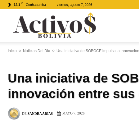
C
12.1
Cochabamba
viernes, agosto 7, 2026
Activos
Inicio
Noticias Del Dia
Una iniciativa de SOBOCE impulsa la innovación
Bolivia
Una iniciativa de SO
innovación entre sus
MAYO 7, 2026
DE
SANDRA ARIAS
WhatsApp
Facebook
Tel